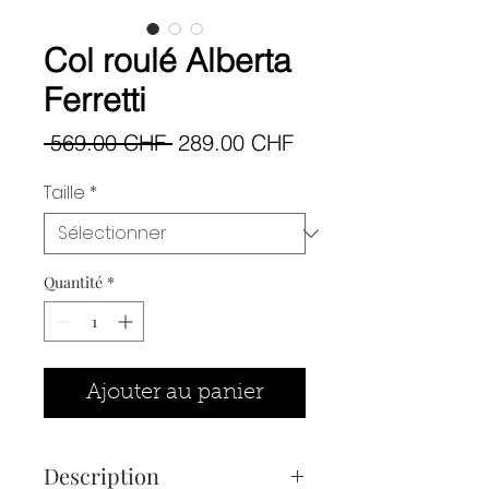
Col roulé Alberta
Ferretti
Prix
Prix
 569.00 CHF 
289.00 CHF
original
promotionnel
Taille
*
Quantité
*
Ajouter au panier
Description